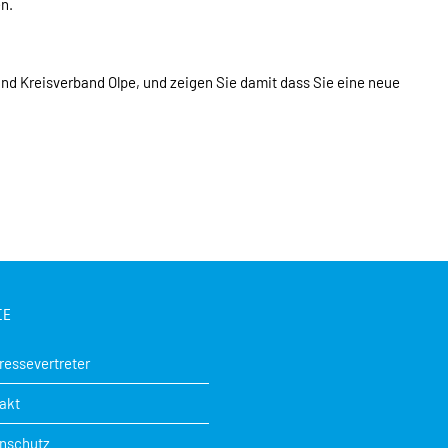
n.
land Kreisverband Olpe, und zeigen Sie damit dass Sie eine neue
CE
Pressevertreter
akt
nschutz