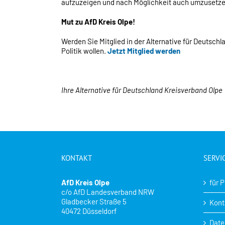
aufzuzeigen und nach Möglichkeit auch umzusetze
Mut zu AfD Kreis Olpe!
Werden Sie Mitglied in der Alternative für Deutsch
Politik wollen.
Jetzt Mitglied werden
Ihre Alternative für Deutschland Kreisverband Olpe
KONTAKT
SERVI
AfD Kreis Olpe
für 
c/o AfD Landesverband NRW
Gladbecker Straße 5
Kont
40472 Düsseldorf
Date