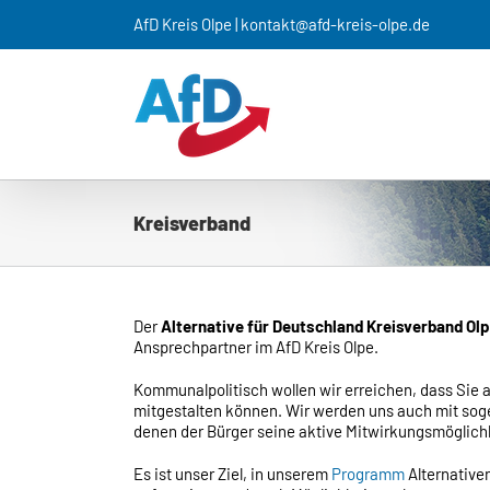
Zum
AfD Kreis Olpe | kontakt@afd-kreis-olpe.de
Inhalt
springen
Kreisverband
Der
Alternative für Deutschland Kreisverband Ol
Ansprechpartner im AfD Kreis Olpe.
Kommunalpolitisch wollen wir erreichen, dass Sie 
mitgestalten können. Wir werden uns auch mit sog
denen der Bürger seine aktive Mitwirkungsmöglichke
Es ist unser Ziel, in unserem
Programm
Alternativen