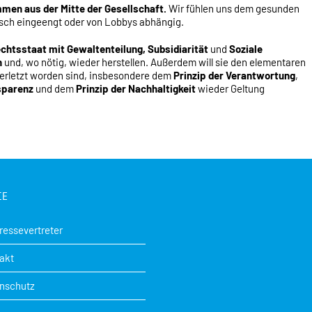
mmen aus der Mitte der Gesellschaft.
Wir fühlen uns dem gesunden
isch eingeengt oder von Lobbys abhängig.
chtsstaat mit Gewaltenteilung, Subsidiarität
und
Soziale
n
und, wo nötig, wieder herstellen. Außerdem will sie den elementaren
 verletzt worden sind, insbesondere dem
Prinzip der Verantwortung
,
sparenz
und dem
Prinzip der Nachhaltigkeit
wieder Geltung
CE
Pressevertreter
akt
nschutz