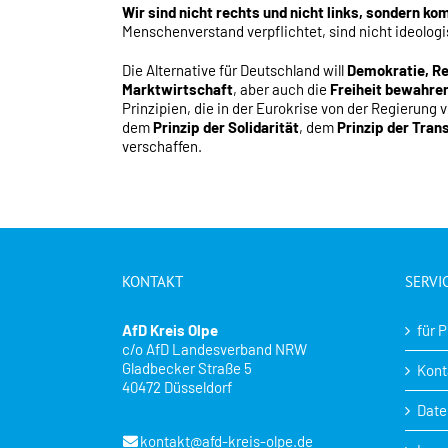
Wir sind nicht rechts und nicht links, sondern ko
Menschenverstand verpflichtet, sind nicht ideolog
Die Alternative für Deutschland will
Demokratie, Re
Marktwirtschaft
, aber auch die
Freiheit bewahre
Prinzipien, die in der Eurokrise von der Regierung
dem
Prinzip der Solidarität
, dem
Prinzip der Tran
verschaffen.
KONTAKT
SERVI
AfD Kreis Olpe
für 
c/o AfD Landesverband NRW
Gladbecker Straße 5
Kont
40472 Düsseldorf
Date
kontakt@afd-kreis-olpe.de