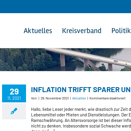
Aktuelles
Kreisverband
Politik
INFLATION TRIFFT SPARER U
29
11, 2021
für
Von
|
29. November 2021
|
Aktuelles
|
Kommentare deaktiviert
INF
TRI
Hallo, liebe Leser jeder merkt, wie drastisch zur Zeit 
SP
Lebensmittel oder Mieten und Dienstleistungen. Der 
UN
Ramschwährung. An Altersvorsorge ist bei dieser In
SOZ
nicht zu denken. Insbesondere sozial Schwache werd
SC