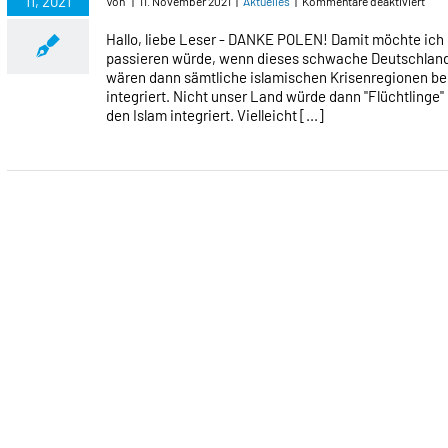
11, 2021
für
Von
|
11. November 2021
|
Aktuelles
|
Kommentare deaktiviert
FAL
POLI
Hallo, liebe Leser - DANKE POLEN! Damit möchte ich
FÖR
passieren würde, wenn dieses schwache Deutschland
ASY
wären dann sämtliche islamischen Krisenregionen ber
integriert. Nicht unser Land würde dann "Flüchtlinge"
den Islam integriert. Vielleicht [...]