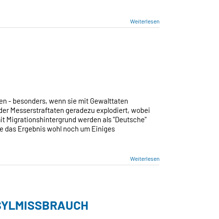
Weiterlesen
SSERLAND
UTSCHLAND
ten - besonders, wenn sie mit Gewalttaten
l der Messerstraftaten geradezu explodiert, wobei
mit Migrationshintergrund werden als "Deutsche"
äre das Ergebnis wohl noch um Einiges
Weiterlesen
ASYLMISSBRAUCH