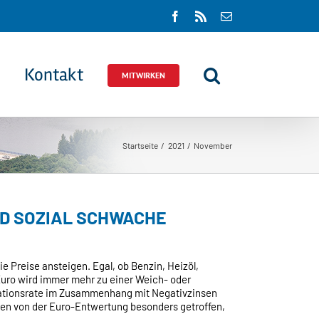
Facebook
Rss
E-
Mail
Kontakt
MITWIRKEN
Startseite
2021
November
ND SOZIAL SCHWACHE
LATION
FFT
die Preise ansteigen. Egal, ob Benzin, Heizöl,
ARER
Euro wird immer mehr zu einer Weich- oder
D
flationsrate im Zusammenhang mit Negativzinsen
IAL
en von der Euro-Entwertung besonders getroffen,
HWACHE