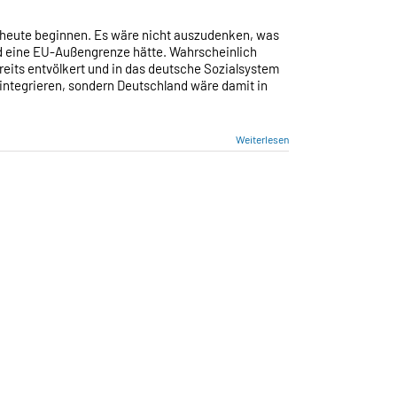
SCHE
TIK
 heute beginnen. Es wäre nicht auszudenken, was
DERT
 eine EU-Außengrenze hätte. Wahrscheinlich
LMISSBRAUCH
eits entvölkert und in das deutsche Sozialsystem
 integrieren, sondern Deutschland wäre damit in
Weiterlesen