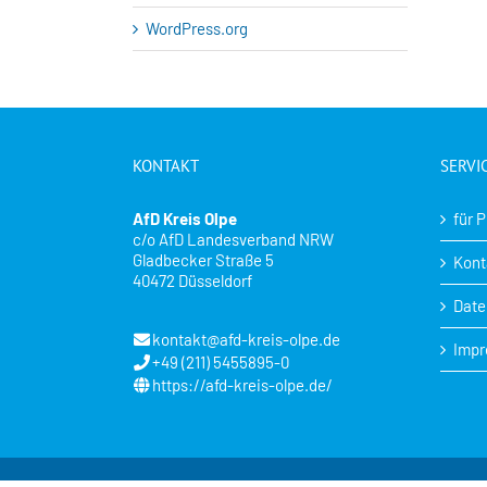
WordPress.org
KONTAKT
SERVI
AfD Kreis Olpe
für 
c/o AfD Landesverband NRW
Gladbecker Straße 5
Kont
40472 Düsseldorf
Date
kontakt@afd-kreis-olpe.de
Imp
+49 (211) 5455895-0
https://afd-kreis-olpe.de/