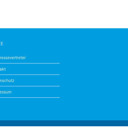
CE
Pressevertreter
akt
nschutz
ressum