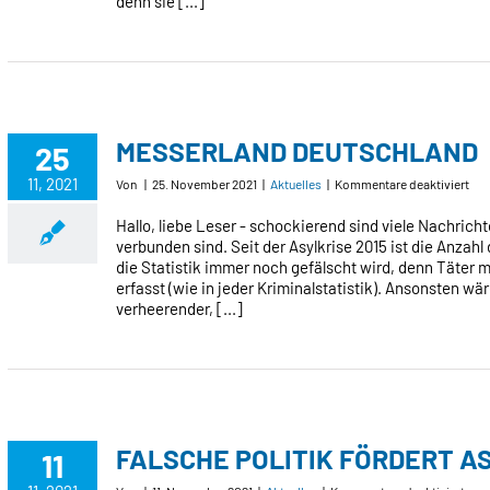
denn sie [...]
MESSERLAND DEUTSCHLAND
25
11, 2021
für
Von
|
25. November 2021
|
Aktuelles
|
Kommentare deaktiviert
ME
DE
Hallo, liebe Leser - schockierend sind viele Nachrich
verbunden sind. Seit der Asylkrise 2015 ist die Anzah
die Statistik immer noch gefälscht wird, denn Täter 
erfasst (wie in jeder Kriminalstatistik). Ansonsten w
verheerender, [...]
FALSCHE POLITIK FÖRDERT 
11