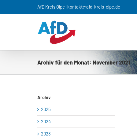
Zum
AfD Kreis Olpe | kontakt@afd-kreis-olpe.de
Inhalt
springen
Archiv für den Monat:
November 2021
Archiv
2025
2024
2023