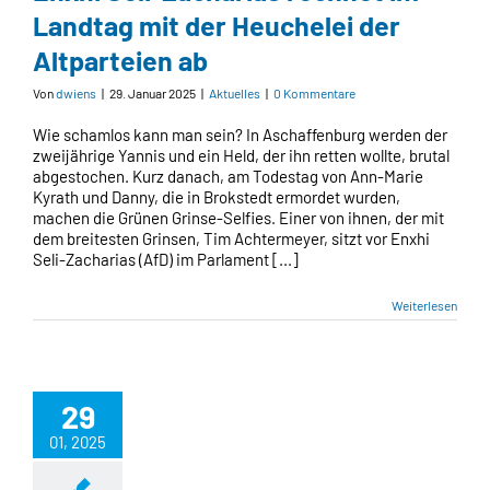
Landtag mit der Heuchelei der
Altparteien ab
Von
dwiens
|
29. Januar 2025
|
Aktuelles
|
0 Kommentare
Wie schamlos kann man sein? In Aschaffenburg werden der
zweijährige Yannis und ein Held, der ihn retten wollte, brutal
abgestochen. Kurz danach, am Todestag von Ann-Marie
Kyrath und Danny, die in Brokstedt ermordet wurden,
machen die Grünen Grinse-Selfies. Einer von ihnen, der mit
dem breitesten Grinsen, Tim Achtermeyer, sitzt vor Enxhi
Seli-Zacharias (AfD) im Parlament [...]
Weiterlesen
29
01, 2025