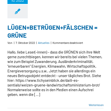
10, 2022
LÜGEN+BETRÜGEN+FÄLSCHEN =
GRÜNE
für
Von
|
7. Oktober 2022
|
Aktuelles
|
Kommentare deaktiviert
LÜGEN+BETRÜGEN+
=
Hallo, liebe Leser(-innen) - dass die GRÜNEN sich ihre Welt
GRÜNE
gerne zurechtbiegen, kennen wir bereits bei vielen Themen,
wie zum Beispiel Zuwanderung, Ausländerkriminalität,
"erneuerbaren" Energien, Klimawahn, Wirtschaftspolitik,
Energieversorgung u.s.w.. Jetzt haben sie allerdings ein
neues Betrugsobjekt entdeckt - unser tägliches Brot. Siehe
hier: https://www.tichyseinblick.de/daili-es-
sentials/weizen-gruene-landwirtschaftsministerium-brot/
Normalerweise sollte es in den Medien einen Aufschrei
geben, wenn die [...]
Weiterlesen