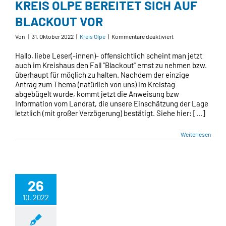
KREIS OLPE BEREITET SICH AUF
BLACKOUT VOR
für
Von
|
31. Oktober 2022
|
Kreis Olpe
|
Kommentare deaktiviert
KREIS
OLPE
Hallo, liebe Leser(-innen)- offensichtlich scheint man jetzt
BEREITET
auch im Kreishaus den Fall "Blackout" ernst zu nehmen bzw.
SICH
überhaupt für möglich zu halten. Nachdem der einzige
AUF
Antrag zum Thema (natürlich von uns) im Kreistag
BLACKOUT
abgebügelt wurde, kommt jetzt die Anweisung bzw
VOR
Information vom Landrat, die unsere Einschätzung der Lage
letztlich (mit großer Verzögerung) bestätigt. Siehe hier: [...]
Weiterlesen
26
10, 2022