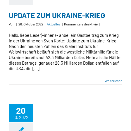
UPDATE ZUM UKRAINE-KRIEG
für
Von
|
26. Oktober 2022
|
Aktuelles
|
Kommentare deaktiviert
UPDATE
ZUM
Hallo, liebe Leser(-innen) - anbei ein Gastbeitrag zum Krieg
UKRAINE-
in der Ukraine von Sven Korte: Update zum Ukraine-Krieg.
KRIEG
Nach den neusten Zahlen des Kieler Instituts für
Weltwirtschaft beläuft sich die westliche Militärhilfe für die
Ukraine bereits auf 42,3 Milliarden Dollar. Mehr als die Hälfte
dieses Betrags, genauer 28,3 Milliarden Dollar, entfallen auf
die USA, die [...]
Weiterlesen
20
10, 2022