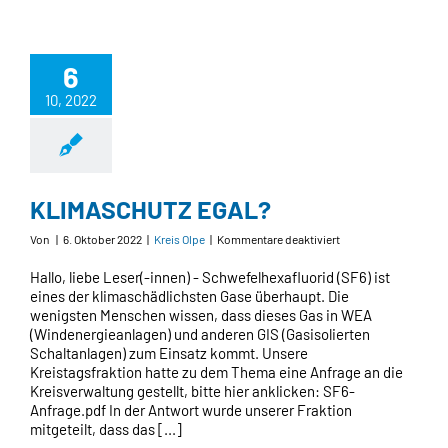
6
10, 2022
KLIMASCHUTZ EGAL?
für
Von
|
6. Oktober 2022
|
Kreis Olpe
|
Kommentare deaktiviert
KLIMASCHUTZ
EGAL?
Hallo, liebe Leser(-innen) - Schwefelhexafluorid (SF6) ist
eines der klimaschädlichsten Gase überhaupt. Die
wenigsten Menschen wissen, dass dieses Gas in WEA
(Windenergieanlagen) und anderen GIS (Gasisolierten
Schaltanlagen) zum Einsatz kommt. Unsere
Kreistagsfraktion hatte zu dem Thema eine Anfrage an die
Kreisverwaltung gestellt, bitte hier anklicken: SF6-
Anfrage.pdf In der Antwort wurde unserer Fraktion
mitgeteilt, dass das [...]