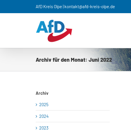
Zum
AfD Kreis Olpe | kontakt@afd-kreis-olpe.de
Inhalt
springen
Archiv für den Monat:
Juni 2022
Archiv
2025
2024
2023