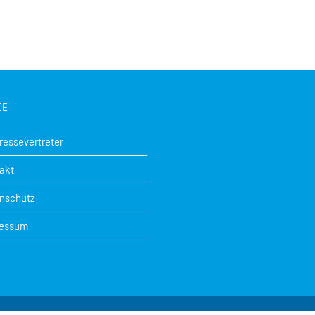
CE
Pressevertreter
akt
nschutz
ressum