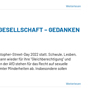
Weiterlesen
 GESELLSCHAFT – GEDANKEN
ristopher-Street-Day 2022 statt. Schwule, Lesben,
IERTE
nn wieder für ihre "Gleichberechtigung" und
CHAFT
in der AfD stehen für das Recht auf sexuelle
mter Minderheiten ab. Insbesondere sollen
N
Weiterlesen