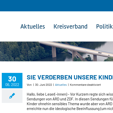
Aktuelles
Kreisverband
Politik
SIE VERDERBEN UNSERE KIND
30
06, 2022
für
Von
|
30. Juni 2022
|
Aktuelles
|
Kommentare deaktiviert
SIE
VERDER
Hallo, liebe Leser(-innen) - Vor Kurzem regte sich wi
UNSERE
Sendungen von ARD und ZDF. In diesen Sendungen für (
KINDER
Kinder ohnehin sensibles Thema wurde aber von ARD 
erreichte nun die ideologische Beeinflussung (um nich