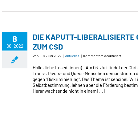
DIE KAPUTT-LIBERALISIERTE
8
ZUM CSD
06, 2022
für
Von
|
8. Juni 2022
|
Aktuelles
|
Kommentare deaktiviert
DIE
KAPUTT-
Hallo, liebe Leser(-innen) - Am 03. Juli findet der Ch
LIBERALIS
Trans-, Divers- und Queer-Menschen demonstrieren da
GESELLS
gegen "Diskriminierung". Das Thema ist sensibel. Wir 
–
Selbstbestimmung, lehnen aber die Förderung bestim
GEDANKE
Heranwachsende nicht in einem [...]
ZUM
CSD