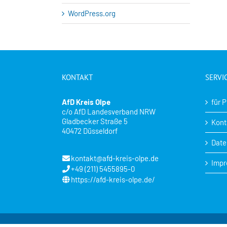
WordPress.org
KONTAKT
SERVI
AfD Kreis Olpe
für 
c/o AfD Landesverband NRW
Gladbecker Straße 5
Kont
40472 Düsseldorf
Date
kontakt@afd-kreis-olpe.de
Imp
+49 (211) 5455895-0
https://afd-kreis-olpe.de/